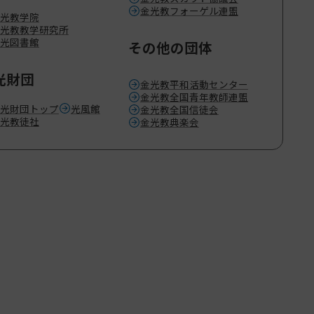
金光教フォーゲル連盟
光教学院
光教教学研究所
光図書館
その他の団体
光財団
金光教平和活動センター
金光教全国青年教師連盟
光財団トップ
光風館
金光教全国信徒会
光教徒社
金光教典楽会