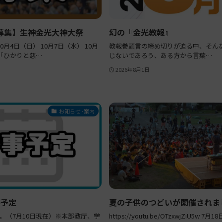
募集】生神金光大神大祭
幻の『金光教報』
0月4日（日） 10月7日（水） 10月
教報巻頭言の締め切りが迫る中、そん
 「ひかりと慈…
じないであろう、ある方から言葉…
2026年8月1日
お知らせ･案内
事予定
夏の子供のつどいが開催されま
。（7月10日現在）※本部教庁、学
https://youtu.be/OTzxwjZiU5w 