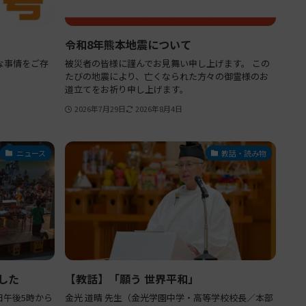
令和8年熊本地震について
な事情をご存
被災者の皆様に謹んでお見舞い申し上げます。 この
たびの地震により、亡くなられた方々の御霊様のお
道立てをお祈り申し上げます。
2026年7月29日
2026年8月4日
ニュース
教話・読み物
した
【教話】「願う 世界平和」
7月18日午後5時から
金光 道晴 先生（金光学園中学・高等学校校長／本部