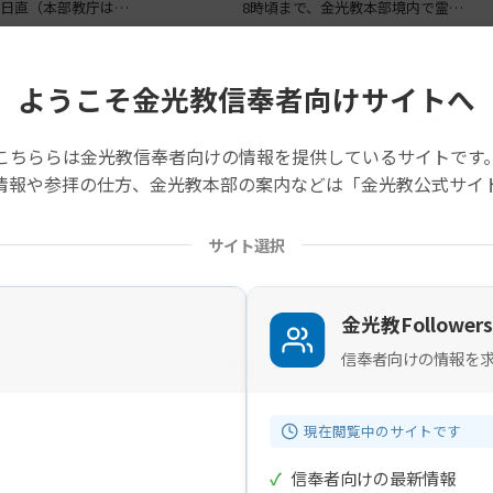
日直（本部教庁は…
8時頃まで、金光教本部境内で霊…
2026年7月24日
ようこそ金光教信奉者向けサイトへ
記事一覧
こちららは金光教信奉者向けの情報を提供しているサイトです
情報や参拝の仕方、金光教本部の案内などは「金光教公式サイ
サイト選択
金光教Followers
信奉者向けの情報を
現在、申込受付中・開催予定の案内
現在閲覧中のサイトです
✓
信奉者向けの最新情報