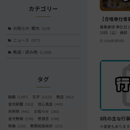
カテゴリー
【合唱奉仕者
募集要項 奉仕日 1
お知らせ･案内
(324)
10日（土） 曲目
ニュース
(977)
2026年8月4日
教話・読み物
(1,566)
タグ
動画
(1497)
文字
(1022)
教話
(662)
金光新聞
(562)
信心真話
(443)
月例祭
(441)
お知らせ
(260)
8月の主な行
金光教報
(198)
巻頭言
(186)
祭典
(163)
教務総長挨拶
(155)
※変更もあります