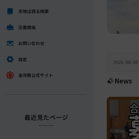
ス
メ
キ
天地は語る検索
イ
ッ
ン
プ
災害関係
コ
し
ン
て
テ
お問い合わせ
ナ
ン
一
ビ
ツ
設定
行
2026-08-05
ゲ
へ
ニ
ー
金光教公式サイト
ュ
News
シ
ー
ョ
ス
ン
に
最近見たページ