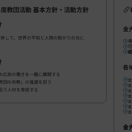
年度教団活動 基本方針・活動方針
針
金
を体して、世界の平和と人類の助かりの光に
針
各
お広前の働きを一層に展開する
金
教団の布教」の推進を担う
金
担う人材を育成する
金
金
金
金
金
金