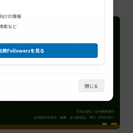
向けの情報
今日のみ教え
検索など
４章 信心の実践/第３節 信心と生活】
教Followersを見る
5. 一年で金持ちになるような心になるな。先は長い。少
つためたのは、尽（つ）きることはないが、一時（いっ
）に殖（ふ）やしたのはなくなりやすい。信心をする者
我欲なことをしてはならない。ぬれ手で粟（あわ）のつ
閉じる
取りの気を持つな。人より一年遅（おく）れて金持ちに
気でおれ。
天地は語る -金光教教典抄-
金光教本部数庁／編集 金光教徒社／発行（平成元年）