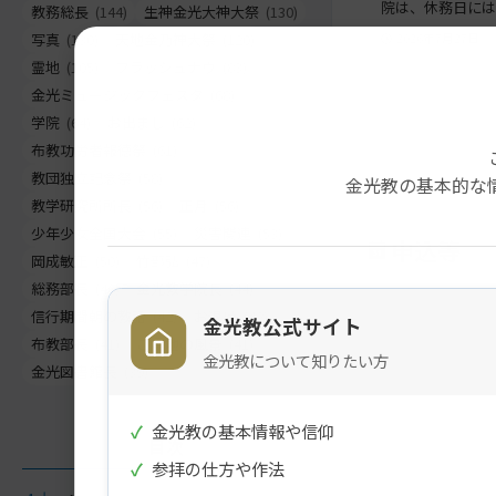
院は、休務日には
教務総長
(144)
生神金光大神大祭
(130)
写真
(130)
天地金乃神大祭
(120)
2026年7月27日
霊地
(105)
フラッシュナウ
(83)
金光ミュージックフェスタ
(68)
学院
(64)
お出まし
(62)
布教功労者報徳祭
(61)
教団独立記念祭
(58)
金光教の基本的な
教学研究所所長
(56)
正月
(56)
少年少女全国大会
(55)
災害関連
(53)
申込等
岡成敏正
(50)
竹部弘
(47)
総務部長
(46)
金光教学院長
(44)
信行期間朝の教話
(42)
お退け
(42)
金光教公式サイト
布教部長
(41)
ご霊地の風景
(41)
金光教について知りたい方
金光図書館長
(39)
✓
金光教の基本情報や信仰
目次
✓
参拝の仕方や作法