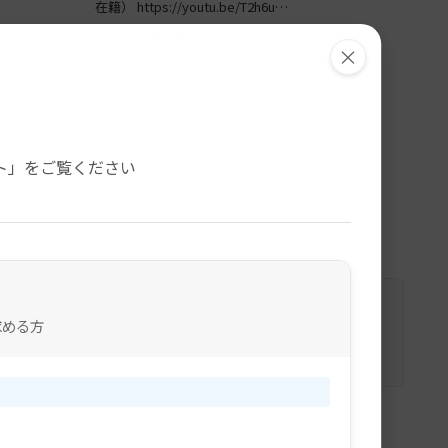
在籍） https://youtu.be/T2h6u…
2026年7月23日
×
。
ト」をご覧ください
求める方
はありません。