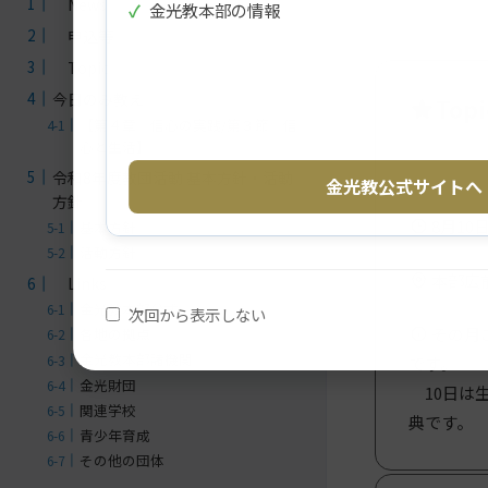
News
✓
金光教本部の情報
申込等
Topic
今日のみ教え
Topi
【第４章 信心の実践/第３節 信
心と生活】
令和8年度教団活動 基本方針・活動
金光教公式サイトへ
方針
8月10日
基本方針
活動方針
本部広
Links
金光教本部公式
次回から表示しない
その月
各地の拠点
金光教本部諸機関
です。
金光財団
10日は生
関連学校
典です。
青少年育成
その他の団体