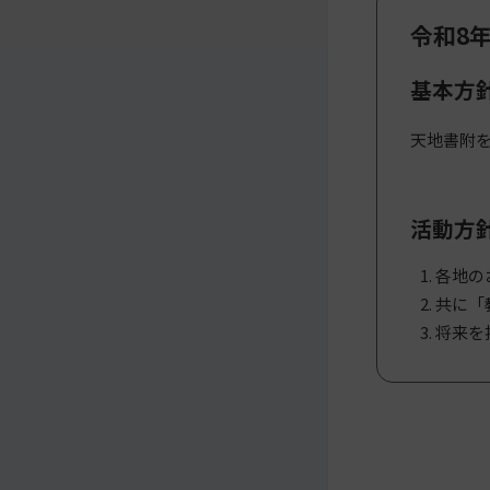
令和8
メ
ナ
イ
ビ
基本方
ン
ゲ
コ
ー
ン
シ
天地書附
テ
ョ
ン
ン
ツ
ト
活動方
へ
ッ
プ
各地の
に
移
共に「
動
将来を
す
る