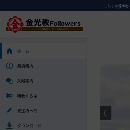
メ
ナ
こちらは信奉者
イ
ビ
ン
ゲ
コ
ー
ン
シ
テ
ョ
ン
ン
サ
ホーム
ツ
に
イ
に
移
ド
祭典案内
メ
ス
動
バ
イ
キ
す
ー
入殿案内
ン
ッ
る
を
コ
プ
ス
輔教くらぶ
ン
キ
テ
ッ
ン
先生のへや
プ
ツ
し
を
ダウンロード
て