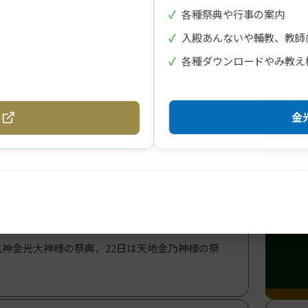
✓
各種祭典や行事の案内
✓
入殿あんないや輔教、教師
✓
各種ダウンロードやみ教え
c
【第
月例祭
金光
28
しず
（月）AM10:00
とき
前会堂
は、
かみ
ごとに、お礼、改まり、お願いを申し上げる祭典
なる
神金光大神様の祭典、22日は天地金乃神様の祭