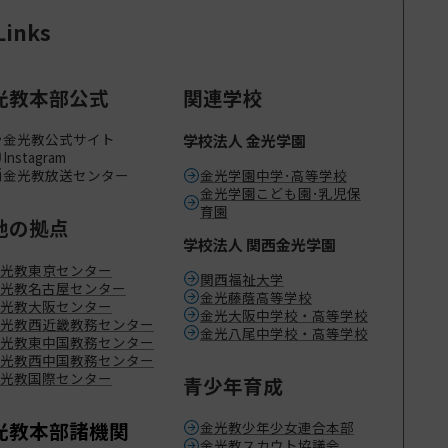
Links
光教本部公式
関連学校
金光教公式サイト
学校法人 金光学園
Instagram
金光教放送センター
金光学園中学･高等学校
金光学園こども園･乳児保
育園
地の拠点
学校法人 関西金光学園
光教東京センター
関西福祉大学
光教名古屋センター
金光藤蔭高等学校
光教大阪センター
金光大阪中学校・高等学校
光教西近畿教務センター
金光八尾中学校・高等学校
光教東中国教務センター
光教西中国教務センター
光教国際センター
青少年育成
光教本部諸機関
金光教少年少女連合本部
金光教スカウト協議会