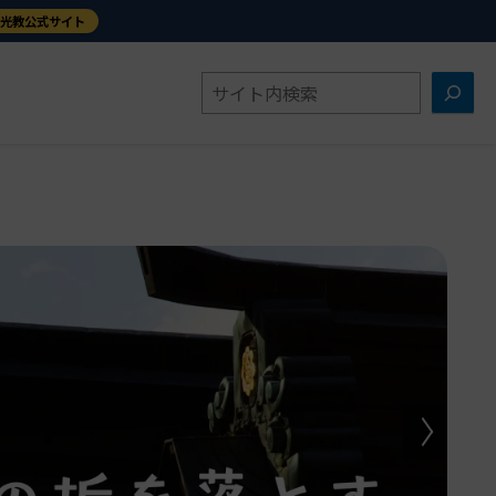
金光教公式サイト
検
索