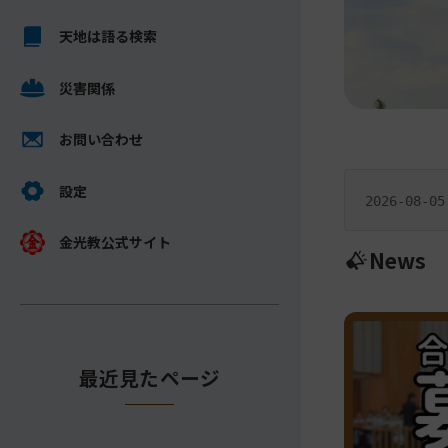
ス
メ
キ
天地は語る検索
イ
ッ
ン
プ
災害関係
コ
し
ン
て
テ
お問い合わせ
ナ
ン
一
ビ
ツ
設定
行
2026-08-05
ゲ
へ
ニ
ー
金光教公式サイト
ュ
News
シ
ー
ョ
ス
ン
に
最近見たページ