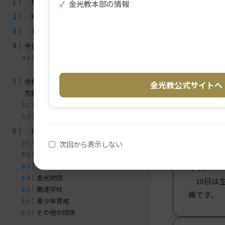
News
✓
金光教本部の情報
申込等
Topic
今日のみ教え
Topi
【第５章 生神の道/第３節 人を
助ける】
令和8年度教団活動 基本方針・活動
金光教公式サイトへ
方針
8月10日
基本方針
活動方針
本部広
Links
金光教本部公式
次回から表示しない
その月
各地の拠点
金光教本部諸機関
です。
金光財団
10日は生
関連学校
典です。
青少年育成
その他の団体