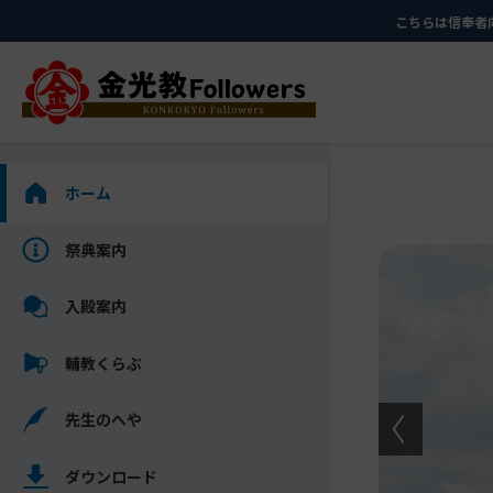
メ
ナ
こちらは信奉者
イ
ビ
ン
ゲ
コ
ー
ン
シ
テ
ョ
ン
ン
サ
ホーム
ツ
に
イ
に
移
ド
祭典案内
メ
ス
動
バ
イ
キ
す
ー
入殿案内
ン
ッ
る
を
コ
プ
ス
輔教くらぶ
ン
キ
テ
ッ
ン
先生のへや
プ
ツ
し
を
ダウンロード
て