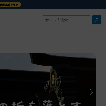
金光教公式サイト
検
索