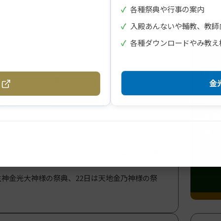
✓
各種祭典や行事の案内
✓
入殿あんないや輔教、教師
✓
各種ダウンロードやみ教え
c
【第
月例祭
金光
37
が火
（月）AM10:00
光様
前会堂
なさ
て、
ごとに、お礼、改まり、お願いを申し上げる祭典
神金光大神様の祭典、22日は天地金乃神様の祭