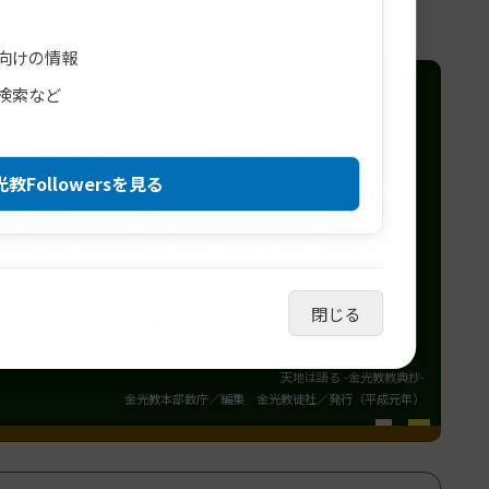
向けの情報
今日のみ教え
検索など
５章 生神の道/第３節 人を助ける】
教Followersを見る
7. ある時、金光様の家の麦わらの垣（かき）に、だれか
をつけて焼きかけになっていた。それを見た人が、「金
、こういうことをする者には罰（ばち）を当てておやり
い」と言ったら、「こういうことをする者こそ神に願っ
閉じる
心を直してあげなければならない」と仰せられた。
天地は語る -金光教教典抄-
金光教本部数庁／編集 金光教徒社／発行（平成元年）