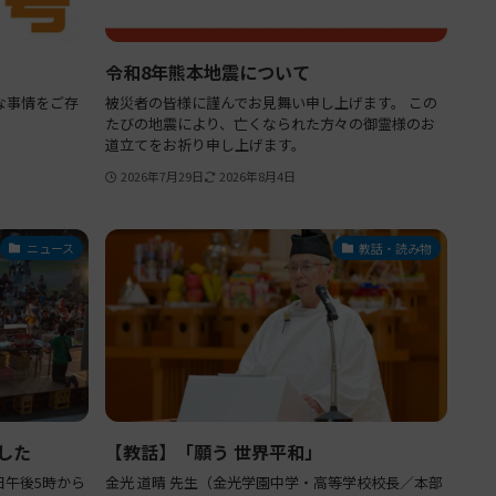
令和8年熊本地震について
な事情をご存
被災者の皆様に謹んでお見舞い申し上げます。 この
たびの地震により、亡くなられた方々の御霊様のお
道立てをお祈り申し上げます。
2026年7月29日
2026年8月4日
ニュース
教話・読み物
した
【教話】「願う 世界平和」
7月18日午後5時から
金光 道晴 先生（金光学園中学・高等学校校長／本部