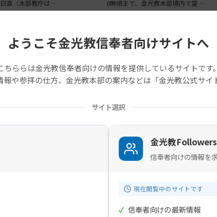
日直（本部教庁は…
8時頃まで、金光教本部境内で霊…
2026年7月24日
ようこそ金光教信奉者向けサイトへ
記事一覧
こちららは金光教信奉者向けの情報を提供しているサイトです
情報や参拝の仕方、金光教本部の案内などは「金光教公式サイ
サイト選択
金光教Followers
信奉者向けの情報を
現在、申込受付中・開催予定の案内
現在閲覧中のサイトです
✓
信奉者向けの最新情報