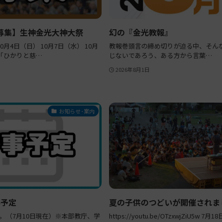
募集】生神金光大神大祭
幻の『金光教報』
0月4日（日） 10月7日（水） 10月
教報巻頭言の締め切りが迫る中、そん
 「ひかりと慈…
じないであろう、ある方から言葉…
2026年8月1日
お知らせ･案内
事予定
夏の子供のつどいが開催されま
。（7月10日現在）※本部教庁、学
https://youtu.be/OTzxwjZiU5w 