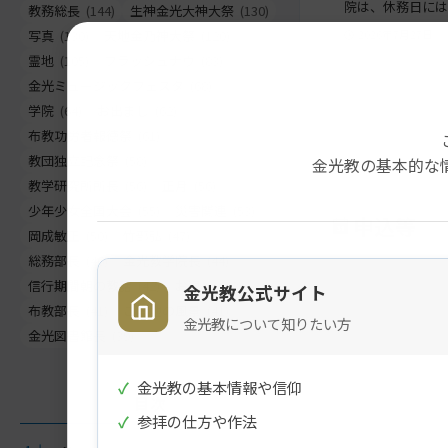
院は、休務日には
教務総長
(144)
生神金光大神大祭
(130)
写真
(130)
天地金乃神大祭
(120)
2026年7月27日
霊地
(105)
フラッシュナウ
(83)
金光ミュージックフェスタ
(68)
学院
(64)
お出まし
(62)
布教功労者報徳祭
(61)
教団独立記念祭
(58)
金光教の基本的な
教学研究所所長
(56)
正月
(56)
少年少女全国大会
(55)
災害関連
(53)
申込等
岡成敏正
(50)
竹部弘
(47)
総務部長
(46)
金光教学院長
(44)
信行期間朝の教話
(42)
お退け
(42)
金光教公式サイト
布教部長
(41)
ご霊地の風景
(41)
金光教について知りたい方
金光図書館長
(39)
✓
金光教の基本情報や信仰
目次
✓
参拝の仕方や作法