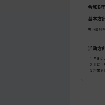
令和8
メ
ナ
イ
ビ
基本方
ン
ゲ
コ
ー
ン
シ
天地書附
テ
ョ
ン
ン
ツ
ト
活動方
へ
ッ
プ
各地の
に
共に「
移
動
将来を
す
る