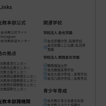
Links
光教本部公式
関連学校
金光教公式サイト
学校法人 金光学園
Instagram
金光教放送センター
金光学園中学･高等学校
金光学園こども園･乳児保
育園
地の拠点
学校法人 関西金光学園
光教東京センター
関西福祉大学
光教名古屋センター
金光藤蔭高等学校
光教大阪センター
金光大阪中学校・高等学校
光教西近畿教務センター
金光八尾中学校・高等学校
光教東中国教務センター
光教西中国教務センター
光教国際センター
青少年育成
光教本部諸機関
金光教少年少女連合本部
金光教スカウト協議会