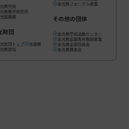
金光教フォーゲル連盟
光教学院
光教教学研究所
光図書館
その他の団体
光財団
金光教平和活動センター
金光教全国青年教師連盟
光財団トップ
光風館
金光教全国信徒会
光教徒社
金光教典楽会