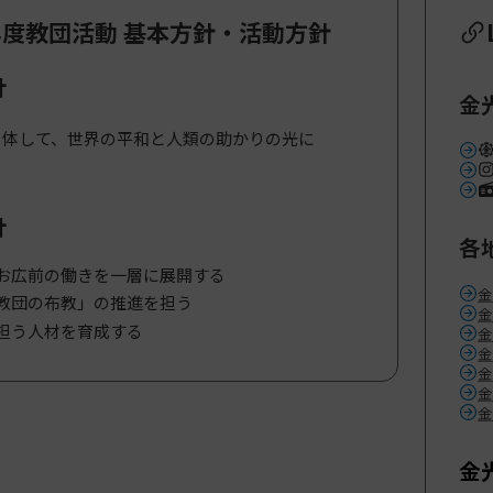
年度教団活動 基本方針・活動方針
針
金
を体して、世界の平和と人類の助かりの光に
針
各
お広前の働きを一層に展開する
金
教団の布教」の推進を担う
金
担う人材を育成する
金
金
金
金
金
金