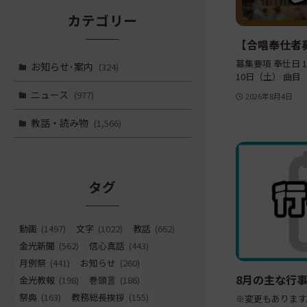
カテゴリー
【合唱奉仕者
募集要項 奉仕日 1
お知らせ･案内
(324)
10日（土） 曲目
ニュース
(977)
2026年8月4日
教話・読み物
(1,566)
タグ
動画
(1497)
文字
(1022)
教話
(662)
金光新聞
(562)
信心真話
(443)
月例祭
(441)
お知らせ
(260)
8月の主な行
金光教報
(198)
巻頭言
(186)
祭典
(163)
教務総長挨拶
(155)
※変更もあります