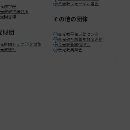
金光教フォーゲル連盟
光教学院
光教教学研究所
光図書館
その他の団体
光財団
金光教平和活動センター
金光教全国青年教師連盟
光財団トップ
光風館
金光教全国信徒会
光教徒社
金光教典楽会