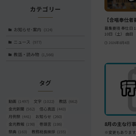
カテゴリー
【合唱奉仕者
募集要項 奉仕日 1
お知らせ･案内
(324)
10日（土） 曲目
ニュース
(977)
2026年8月4日
教話・読み物
(1,566)
タグ
動画
(1497)
文字
(1022)
教話
(662)
金光新聞
(562)
信心真話
(443)
月例祭
(441)
お知らせ
(260)
8月の主な行
金光教報
(198)
巻頭言
(186)
祭典
(163)
教務総長挨拶
(155)
※変更もあります