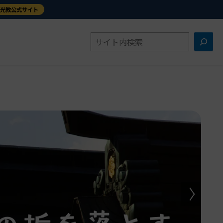
金光教公式サイト
検
索