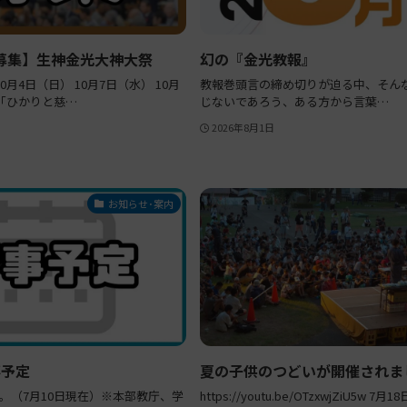
募集】生神金光大神大祭
幻の『金光教報』
0月4日（日） 10月7日（水） 10月
教報巻頭言の締め切りが迫る中、そん
 「ひかりと慈…
じないであろう、ある方から言葉…
2026年8月1日
お知らせ･案内
事予定
夏の子供のつどいが開催されま
。（7月10日現在）※本部教庁、学
https://youtu.be/OTzxwjZiU5w 