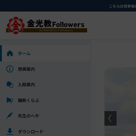
メ
ナ
こちらは信奉者
イ
ビ
ン
ゲ
コ
ー
ン
シ
テ
ョ
ン
ン
サ
ホーム
ツ
に
イ
に
移
ド
祭典案内
メ
ス
動
バ
イ
キ
す
ー
入殿案内
ン
ッ
る
を
コ
プ
ス
輔教くらぶ
ン
キ
テ
ッ
ン
先生のへや
プ
ツ
し
を
ダウンロード
て