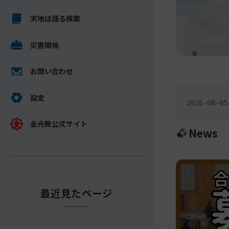
ス
メ
キ
天地は語る検索
イ
ッ
ン
プ
災害関係
コ
し
ン
て
テ
お問い合わせ
ナ
ン
一
ビ
ツ
設定
行
2026-08-05
ゲ
へ
ニ
ー
金光教公式サイト
ュ
News
シ
ー
ョ
ス
ン
に
最近見たページ