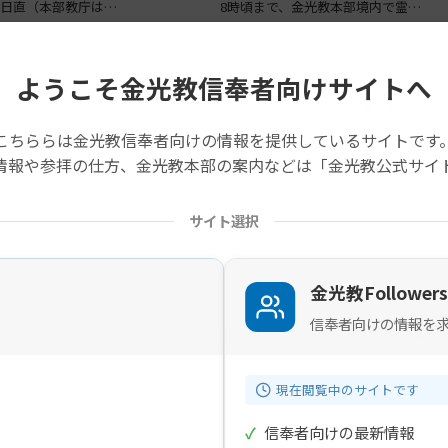
日直（本部教庁は…
8時頃まで、金光教本部境内で霊…
2026年7月24日
ようこそ金光教信奉者向けサイトへ
記事一覧
こちららは金光教信奉者向けの情報を提供しているサイトです
情報や参拝の仕方、金光教本部の案内などは「金光教公式サイ
サイト選択
金光教Followers
信奉者向けの情報を
現在、申込受付中・開催予定の案内
現在閲覧中のサイトです
✓
信奉者向けの最新情報