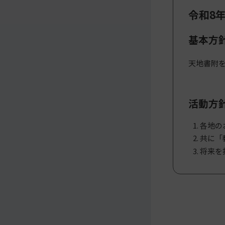
令和8
メ
ナ
イ
ビ
基本方
ン
ゲ
コ
ー
ン
シ
天地書附
テ
ョ
ン
ン
ツ
ト
活動方
へ
ッ
プ
各地の
に
共に「
移
動
将来を
す
る