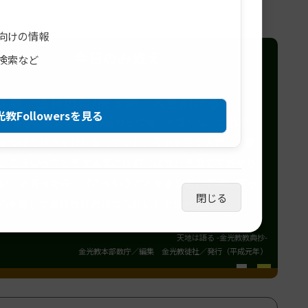
向けの情報
今日のみ教え
検索など
５章 生神の道/第３節 人を助ける】
教Followersを見る
7. ある時、金光様の家の麦わらの垣（かき）に、だれか
をつけて焼きかけになっていた。それを見た人が、「金
、こういうことをする者には罰（ばち）を当てておやり
い」と言ったら、「こういうことをする者こそ神に願っ
閉じる
心を直してあげなければならない」と仰せられた。
天地は語る -金光教教典抄-
金光教本部数庁／編集 金光教徒社／発行（平成元年）