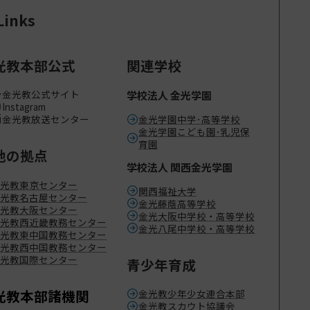
Links
光教本部公式
関連学校
金光教公式サイト
学校法人 金光学園
Instagram
金光教放送センター
金光学園中学･高等学校
金光学園こども園･乳児保
育園
地の拠点
学校法人 関西金光学園
光教東京センター
関西福祉大学
光教名古屋センター
金光藤蔭高等学校
光教大阪センター
金光大阪中学校・高等学校
光教西近畿教務センター
金光八尾中学校・高等学校
光教東中国教務センター
光教西中国教務センター
光教国際センター
青少年育成
光教本部諸機関
金光教少年少女連合本部
金光教スカウト協議会