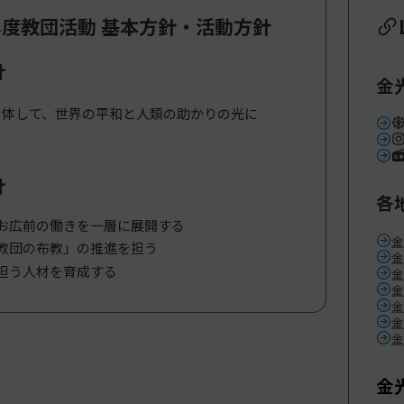
年度教団活動 基本方針・活動方針
針
金
を体して、世界の平和と人類の助かりの光に
針
各
お広前の働きを一層に展開する
金
教団の布教」の推進を担う
金
担う人材を育成する
金
金
金
金
金
金