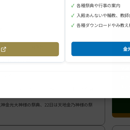
✓
各種祭典や行事の案内
✓
入殿あんないや輔教、教師
✓
各種ダウンロードやみ教え
c
【第
月例祭
金光
37
が火
（月）AM10:00
光様
前会堂
なさ
て、
ごとに、お礼、改まり、お願いを申し上げる祭典
神金光大神様の祭典、22日は天地金乃神様の祭