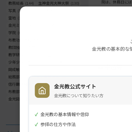
院は、休務日には
教務総長
(144)
生神金光大神大祭
(130)
写真
(130)
天地金乃神大祭
(120)
2026年7月27日
霊地
(105)
フラッシュナウ
(83)
金光ミュージックフェスタ
(68)
学院
(64)
お出まし
(62)
布教功労者報徳祭
(61)
教団独立記念祭
(58)
金光教の基本的な
教学研究所所長
(56)
正月
(56)
少年少女全国大会
(55)
災害関連
(53)
申込等
岡成敏正
(50)
竹部弘
(47)
総務部長
(46)
金光教学院長
(44)
信行期間朝の教話
(42)
お退け
(42)
金光教公式サイト
布教部長
(41)
ご霊地の風景
(41)
金光教について知りたい方
金光図書館長
(39)
✓
金光教の基本情報や信仰
目次
✓
参拝の仕方や作法