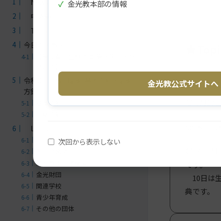
News
✓
金光教本部の情報
申込等
Topic
今日のみ教え
Topi
【第５章 生神の道/第３節 人を
助ける】
令和8年度教団活動 基本方針・活動
金光教公式サイトへ
方針
8月10日
基本方針
活動方針
本部広
Links
金光教本部公式
次回から表示しない
その月
各地の拠点
金光教本部諸機関
です。
金光財団
10日は生
関連学校
典です。
青少年育成
その他の団体