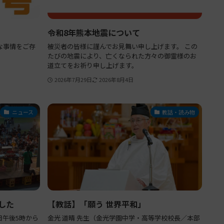
令和8年熊本地震について
な事情をご存
被災者の皆様に謹んでお見舞い申し上げます。 この
たびの地震により、亡くなられた方々の御霊様のお
道立てをお祈り申し上げます。
2026年7月29日
2026年8月4日
ニュース
教話・読み物
した
【教話】「願う 世界平和」
7月18日午後5時から
金光 道晴 先生（金光学園中学・高等学校校長／本部