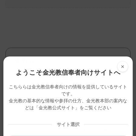
Topic
×
ようこそ金光教信奉者向けサイトへ
月例祭
こちららは金光教信奉者向けの情報を提供しているサイト
です。
8月10日（月）AM10:00
金光教の基本的な情報や参拝の仕方、金光教本部の案内な
どは「金光教公式サイト」をご覧ください
本部広前会堂
サイト選択
その月ごとに、お礼、改まり、お願いを