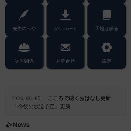
ッ
プ
し
て
先生のへや
天地は語る
ダウンロード
ナ
ビ
ゲ
ー
災害関係
お問合せ
設定
シ
ョ
ン
に
一
行
-
こころで聴くおはなし更新
2026-08-05
「今後の放送予定」更新
ニ
ュ
News
ー