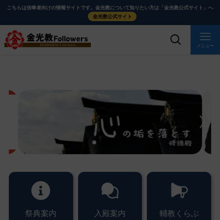
メ
ナ
こちらは信奉者向けの情報サイトです。金光教について知りたい方は「金光教公式サイト」へ
イ
ビ
金光教公式サイト
ン
ゲ
コ
ー
メニュー
ン
シ
テ
ョ
ン
ン
ツ
に
メ
に
移
イ
ス
動
ン
キ
す
コ
ッ
る
ン
プ
テ
ン
ツ
を
ス
祭典案内
入殿案内
輔教くらぶ
キ