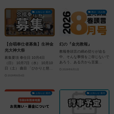
ス
お知らせ･案内
教話・読み物
【合唱奉仕者募集】生神金
幻の『金光教報』
光大神大祭
教報巻頭言の締め切りが迫る
中、そんな事情をご存じないで
募集要項 奉仕日 10月4日
あろう、ある方から言葉…
（日） 10月7日（水） 10月10
日（土） 曲目 「ひかりと慈…
2026年8月1日
2026年8月4日
お知らせ･案内
お知らせ･案内