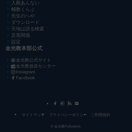
戻
入殿あんない
輔教くらぶ
る
先生のへや
ダウンロード
天地は語る検索
災害関係
設定
金光教本部公式
金光教公式サイト
金光教放送センター
Instagram
Facebook
メ
ナ
イ
ビ
ン
ゲ
コ
ー
サイトマップ
プライバシーポリシー
ご利用規約
ン
シ
テ
ョ
©
金光教Followers.