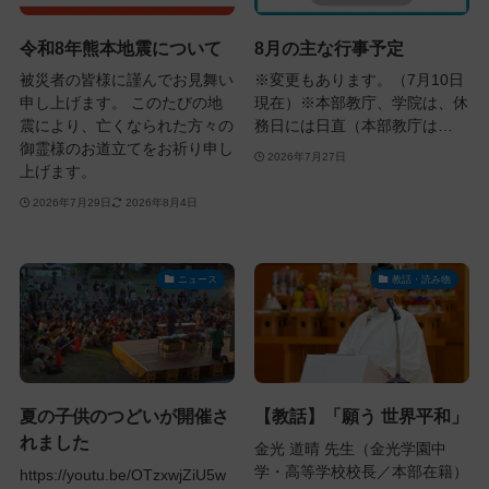
令和8年熊本地震について
8月の主な行事予定
被災者の皆様に謹んでお見舞い
※変更もあります。（7月10日
申し上げます。 このたびの地
現在）※本部教庁、学院は、休
震により、亡くなられた方々の
務日には日直（本部教庁は…
御霊様のお道立てをお祈り申し
2026年7月27日
上げます。
2026年7月29日
2026年8月4日
ニュース
教話・読み物
夏の子供のつどいが開催さ
【教話】「願う 世界平和」
れました
金光 道晴 先生（金光学園中
学・高等学校校長／本部在籍）
https://youtu.be/OTzxwjZiU5w