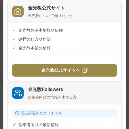
申し上げる祭典です。
金光教公式サイト
10日は生神金光大神様の祭典、22日は天
金光教について知りたい方
地金乃神様の祭典です。
✓
金光教の基本情報や信仰
✓
参拝の仕方や作法
今日のみ教え
✓
金光教本部の情報
【第４章 信心の実践/第３節 信心と生
活】
金光教公式サイトへ
285. 一年で金持ちになるような心になる
な。先は長い。少しずつためたのは、尽
金光教Followers
信奉者向けの情報を求める方
（つ）きることはないが、一時（いっと
き）に殖（ふ）やしたのはなくなりやす
現在閲覧中のサイトです
い。信心をする者は、我欲なことをしては
✓
信奉者向けの最新情報