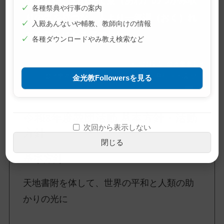
ならない。ぬれ手で粟（あわ）のつかみ取
✓
各種祭典や行事の案内
りの気を持つな。人より一年遅（おく）れ
✓
入殿あんないや輔教、教師向けの情報
て金持ちになる気でおれ。
✓
各種ダウンロードやみ教え検索など
天地は語る -金光教教典抄-
金光教本部数庁／編集 金光教徒社／発行（平成元年）
金光教Followersを見る
令和8年度教団活動 基本方針・活動
次回から表示しない
方針
閉じる
基本方針
天地書附を体して、世界の平和と人類の助
かりの光に