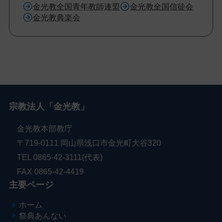
金光教全国青年教師連盟
金光教全国信徒会
金光教典楽会
メ
ナ
イ
ビ
ン
ゲ
宗教法人「金光教」
コ
ー
ン
シ
金光教本部教庁
テ
ョ
〒719-0111 岡山県浅口市金光町大谷320
ン
ン
TEL 0865-42-3111(代表)
ツ
に
FAX 0865-42-4419
ト
移
主要ページ
ッ
動
プ
す
ホーム
に
る
祭典あんない